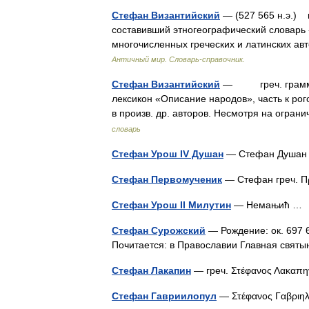
Стефан Византийский
— (527 565 н.э.) 
составивший этногеографический словарь 
многочисленных греческих и латинских ав
Античный мир. Словарь-справочник.
Стефан Византийский
— греч. граммати
лексикон «Описание народов», часть к рого
в произв. др. авторов. Несмотря на огра
словарь
Стефан Урош IV Душан
— Стефан Душан 
Стефан Первомученик
— Стефан греч. 
Стефан Урош II Милутин
— Немањић 
Стефан Сурожский
— Рождение: ок. 697 6
Почитается: в Православии Главная свя
Стефан Лакапин
— греч. Στέφανος Λακα
Стефан Гавриилопул
— Στέφανος Γαβριη