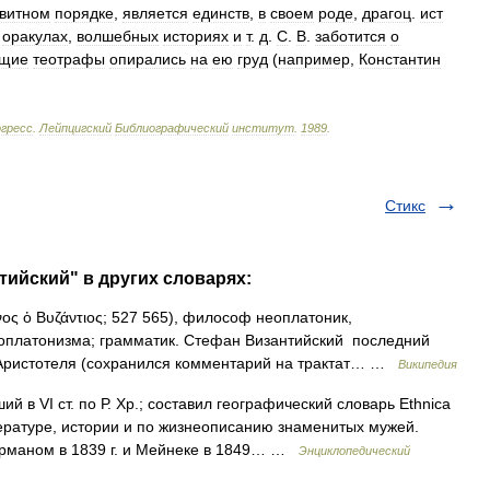
витном
порядке
,
является
единств
,
в
своем
роде
,
драгоц
.
ист
,
оракулах
,
волшебных
историях
и
т
.
д
.
С
.
В
.
заботится
о
ющие
теотрафы
опирались
на
ею
груд
(
например
,
Константин
гресс
.
Лейпцигский
Библиографический
институт
.
1989
.
Стикс
тийский" в других словарях:
νος ὁ Βυζάντιος; 527 565), философ неоплатоник,
оплатонизма; грамматик. Стефан Византийский последний
 Аристотеля (сохранился комментарий на трактат… …
Википедия
й в VI ст. по Р. Хр.; составил географический словарь Ethnica
тературе, истории и по жизнеописанию знаменитых мужей.
терманом в 1839 г. и Мейнеке в 1849… …
Энциклопедический