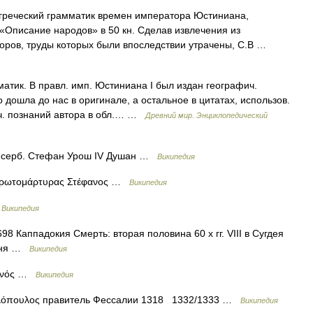
греческий грамматик времен императора Юстиниана,
«Описание народов» в 50 кн. Сделав извлечения из
торов, труды которых были впоследствии утрачены, С.В …
к. В правл. имп. Юстиниана I был издан географич.
 дошла до нас в оригинале, а остальное в цитатах, использов.
нич. познаний автора в обл.… …
Древний мир. Энциклопедический
серб. Стефан Урош IV Душан …
Википедия
Πρωτομάρτυρας Στέφανος …
Википедия
…
Википедия
98 Каппадокия Смерть: вторая половина 60 х гг. VIII в Сугдея
тыня …
Википедия
πηνός …
Википедия
λόπουλος правитель Фессалии 1318 1332/1333 …
Википедия