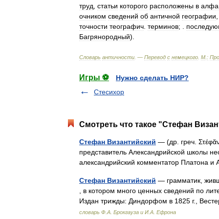
труд
,
статьи
которого
расположены
в
алфа
очником
сведений
об
античной
географии
точности
теографич
.
терминов
; .
последу
Багрянородный
).
Словарь
античности
. —
Перевод
с
немецкого
.
М
.
:
Про
Игры ⚽
Нужно сделать НИР?
Стесихор
Смотреть что такое "Стефан Визан
Стефан Византийский
— (др. греч. Στέφᾰ
представитель Александрийской школы не
александрийский комментатор Платона и
Стефан Византийский
— грамматик, живши
, в котором много ценных сведений по ли
Издан трижды: Диндорфом в 1825 г., Вес
словарь Ф.А. Брокгауза и И.А. Ефрона