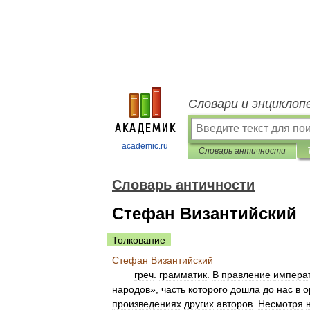
Словари и энциклоп
academic.ru
Словарь античности
Словарь античности
Стефан Византийский
Толкование
Стефан
Византийский
греч
.
грамматик
.
В
правление
импера
народов
»,
часть
которого
дошла
до
нас
в
о
произведениях
других
авторов
.
Несмотря