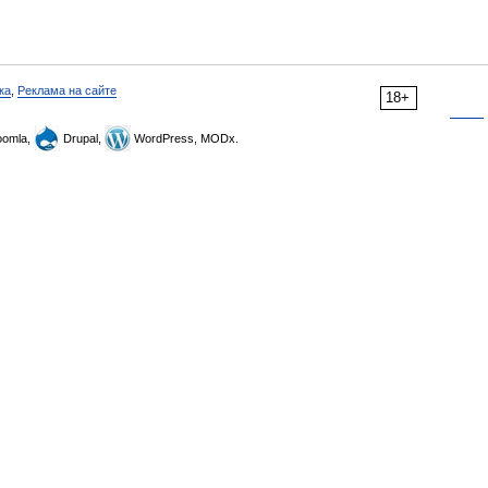
ка
,
Реклама на сайте
18+
omla,
Drupal,
WordPress, MODx.