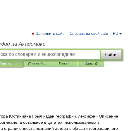
Запомнить сайт
Словарь на свой сайт
RU
едии на Академике
Найти!
Толкования
Переводы
Книги
Игры ⚽
тора
Юстиниана
I
был
издан
географич
.
лексикон
«
Описание
ригинале
,
а
остальное
в
цитатах
,
использованных
в
на
ограниченность
познаний
автора
в
области
географии
,
его